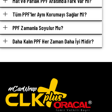
Mat ve Parlak PPF Arasında Fark Var Mı?
Tüm PPF'ler Aynı Korumayı Sağlar MI?
PPF Zamanla Soyulur Mu?
Daha Kalın PPF Her Zaman Daha İyi Midir?